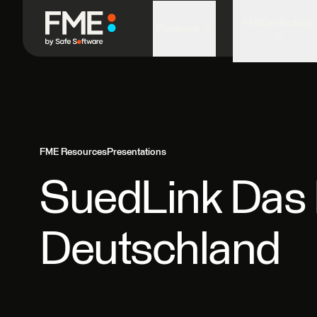
FME in Action
Platform
FME Resources
Presentations
SuedLink Das P
Deutschland