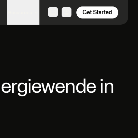
Get Started
Resources
nergiewende in