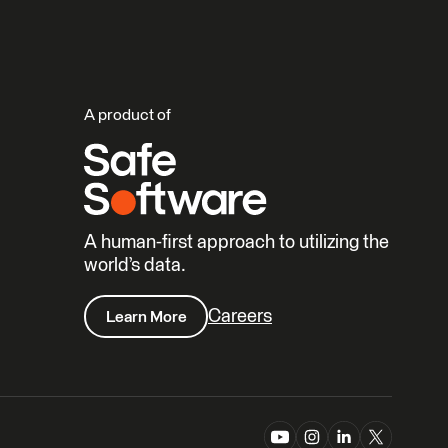
A product of
A human-first approach to utilizing the
world’s data.
Careers
Learn More