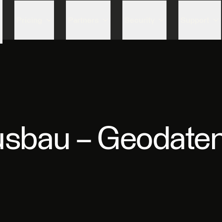
Skip to content
Pricing
Partners
Security
Support
usbau – Geodat