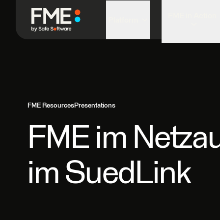
FME in Action
Platform
FME Resources
Presentations
FME im Netza
im SuedLink