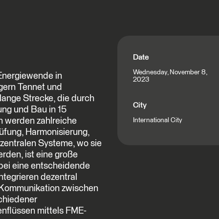
Date
Wednesday, November 8,
 Energiewende in
2023
gern Tennet und
ange Strecke, die durch
City
ung und Bau in 15
en werden zahlreiche
International City
üfung, Harmonisierung,
 zentralen Systeme, wo sie
rden, ist eine große
bei eine entscheidende
ntegrieren dezentral
e Kommunikation zwischen
chiedener
nflüssen mittels FME-