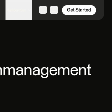
Get Started
Resources
enmanagement